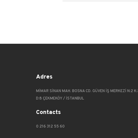
Adres
MİMAR SİNAN MAH. BOSNA CD. GÜVEN İŞ MERKEZİ N:2 K:
D:8 ÇEKMEKÖY / İSTANBUL
Contacts
0 216 312 55 60